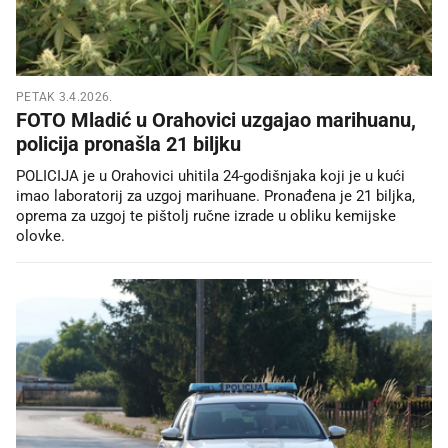
PETAK 3.4.2026.
FOTO Mladić u Orahovici uzgajao marihuanu,
policija pronašla 21 biljku
POLICIJA je u Orahovici uhitila 24-godišnjaka koji je u kući
imao laboratorij za uzgoj marihuane. Pronađena je 21 biljka,
oprema za uzgoj te pištolj ručne izrade u obliku kemijske
olovke.