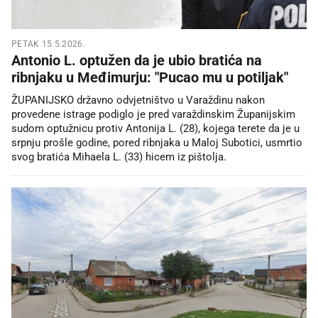
PETAK 15.5.2026.
Antonio L. optužen da je ubio bratića na
ribnjaku u Međimurju: "Pucao mu u potiljak"
ŽUPANIJSKO državno odvjetništvo u Varaždinu nakon
provedene istrage podiglo je pred varaždinskim Županijskim
sudom optužnicu protiv Antonija L. (28), kojega terete da je u
srpnju prošle godine, pored ribnjaka u Maloj Subotici, usmrtio
svog bratića Mihaela L. (33) hicem iz pištolja.