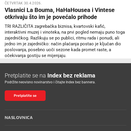
ČETVRTAK 30.4.2026.
Vlasnici La Bouma, HaHaHousea i Vintese
otkrivaju što im je povećalo prihode
TRI RAZLIČITA zagrebačka biznisa, kvartovski kafić,
interaktivni muzej i vinoteka, na prvi pogled nemaju puno toga
zajedničkog. Razlikuju se po publici, ritmu rada i ponudi, ali
jedno im je zajedničko: način plaćanja postao je ključan dio
poslovanja, posebno uoči sezone kada promet raste, a
očekivanja gostiju se mijenjaju.
Pretplatite se na
Index bez reklama
Podržite neovisno novinarstvo i čitajte Index bez bannera.
Pretplatite se
NASLOVNICA