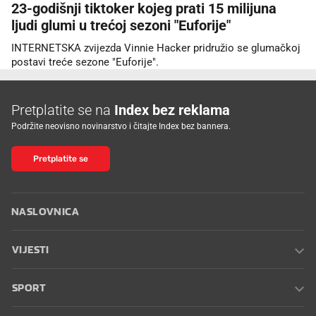
23-godišnji tiktoker kojeg prati 15 milijuna
ljudi glumi u trećoj sezoni "Euforije"
INTERNETSKA zvijezda Vinnie Hacker pridružio se glumačkoj
postavi treće sezone "Euforije".
Pretplatite se na
Index bez reklama
Podržite neovisno novinarstvo i čitajte Index bez bannera.
Pretplatite se
NASLOVNICA
VIJESTI
SPORT