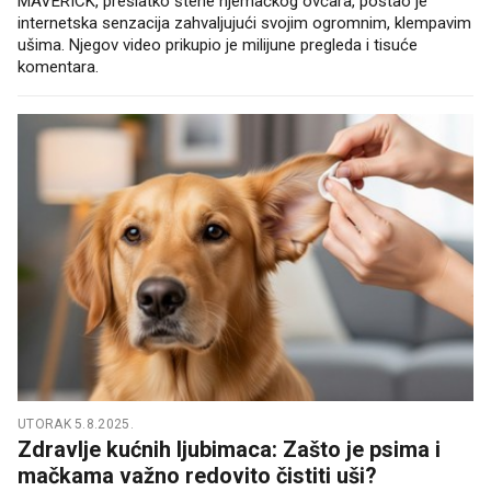
MAVERICK, preslatko štene njemačkog ovčara, postao je
internetska senzacija zahvaljujući svojim ogromnim, klempavim
ušima. Njegov video prikupio je milijune pregleda i tisuće
komentara.
UTORAK 5.8.2025.
Zdravlje kućnih ljubimaca: Zašto je psima i
mačkama važno redovito čistiti uši?