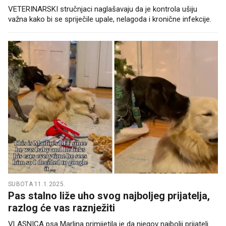
VETERINARSKI stručnjaci naglašavaju da je kontrola ušiju
važna kako bi se spriječile upale, nelagoda i kronične infekcije.
SUBOTA 11.1.2025.
Pas stalno liže uho svog najboljeg prijatelja,
razlog će vas raznježiti
VLASNICA psa Marlina primijetila je da njegov najbolji prijatelj