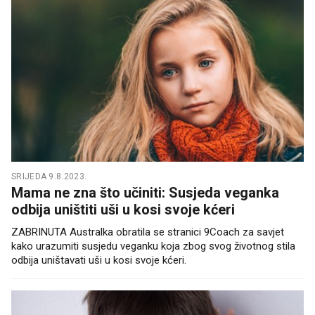
SRIJEDA 9.8.2023.
Mama ne zna što učiniti: Susjeda veganka
odbija uništiti uši u kosi svoje kćeri
ZABRINUTA Australka obratila se stranici 9Coach za savjet
kako urazumiti susjedu veganku koja zbog svog životnog stila
odbija uništavati uši u kosi svoje kćeri.