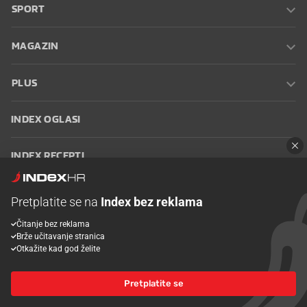
SPORT
MAGAZIN
PLUS
INDEX OGLASI
INDEX RECEPTI
INFO
Pretplatite se na
Index bez reklama
Čitanje bez reklama
Oglašavanje
Zaposli se na Indexu
Kontakt
Impressum
Uvjeti
Brže učitavanje stranica
korištenja
Postavke kolačića
Otkažite kad god želite
Pretplatite se
© 2026 Index