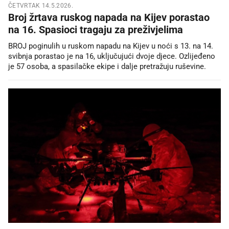
ČETVRTAK 14.5.2026.
Broj žrtava ruskog napada na Kijev porastao
na 16. Spasioci tragaju za preživjelima
BROJ poginulih u ruskom napadu na Kijev u noći s 13. na 14.
svibnja porastao je na 16, uključujući dvoje djece. Ozlijeđeno
je 57 osoba, a spasilačke ekipe i dalje pretražuju ruševine.