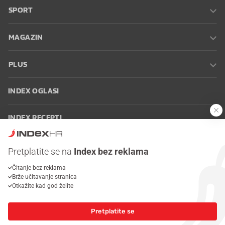
SPORT
MAGAZIN
PLUS
INDEX OGLASI
INDEX RECEPTI
INFO
Pretplatite se na
Index bez reklama
Čitanje bez reklama
Oglašavanje
Zaposli se na Indexu
Kontakt
Impressum
Uvjeti
Brže učitavanje stranica
korištenja
Postavke kolačića
Otkažite kad god želite
Pretplatite se
© 2026 Index