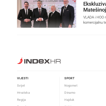
Ekskluziv
Matešinoj
VLADA i HOO mi
komercijalnu te
VIJESTI
SPORT
Svijet
Nogomet
Hrvatska
Dinamo
Regija
Hajduk