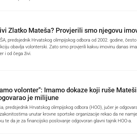
ivi Zlatko Mateša? Provjerili smo njegovu imo
, predsjednik Hrvatskog olimpijskog odbora od 2002. godine, često
nkciju obavlja volonterski. Zato smo provjerili kakvu imovinu danas ima
er i od čega živi.
amo volonter": Imamo dokaze koji ruše Mateš
ogovarao je milijune
 predsjednik Hrvatskog olimpijskog odbora (HOO), jučer je odgovara
ezakonitostima unutar krovne sportske organizacije rekao da ne namj
ku te da je za financijsko poslovanje odgovoran glavni tajnik HOO-a.