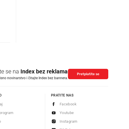
ite se na
Index bez reklama
Pretplatite se
isno novinarstvo i čitajte Index bez bannera.
O
PRATITE NAS
aj
Facebook
program
Youtube
o
Instagram