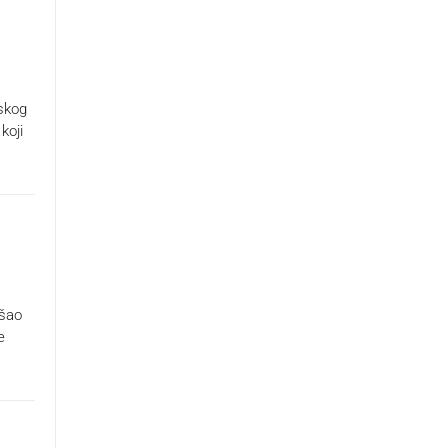
skog
koji
išao
e