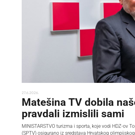
27.6.2026.
Matešina TV dobila naše
pravdali izmislili sami
MINISTARSTVO turizma i sporta, koje vodi HDZ-ov Tonči
(SPTV) osigurano iz sredstava Hrvatskog olimpijsko