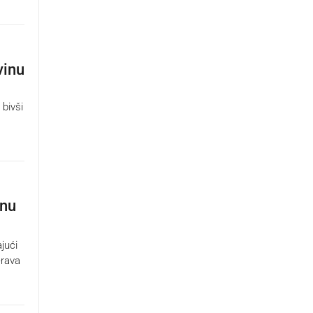
vinu
 bivši
inu
jući
erava