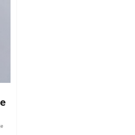
se
je