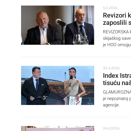
5.5.2026.
Revizori k
zaposlili
REVIZORSKA kuć
skijaškog savez
je HOO omogući
30.4.2026.
Index Ist
tisuću na
GLAMUROZNA več
je nepoznatoj pu
agencije.
24.4.2026.