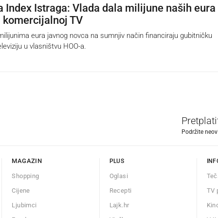
a Index Istraga: Vlada dala milijune naših eura
 komercijalnoj TV
lijunima eura javnog novca na sumnjiv način financiraju gubitničku
leviziju u vlasništvu HOO-a.
Pretplat
Podržite neov
MAGAZIN
PLUS
INF
Shopping
Oglasi
Teč
Cijene
Recepti
TV 
Ljubimci
Lajk.hr
Kin