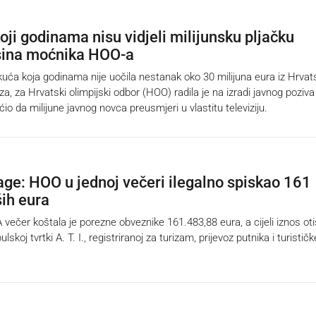
oji godinama nisu vidjeli milijunsku pljačku
 sina moćnika HOO-a
a koja godinama nije uočila nestanak oko 30 milijuna eura iz Hrvat
a, za Hrvatski olimpijski odbor (HOO) radila je na izradi javnog poziva 
o da milijune javnog novca preusmjeri u vlastitu televiziju.
rage: HOO u jednoj večeri ilegalno spiskao 161
ših eura
er koštala je porezne obveznike 161.483,88 eura, a cijeli iznos ot
lskoj tvrtki A. T. I., registriranoj za turizam, prijevoz putnika i turističk