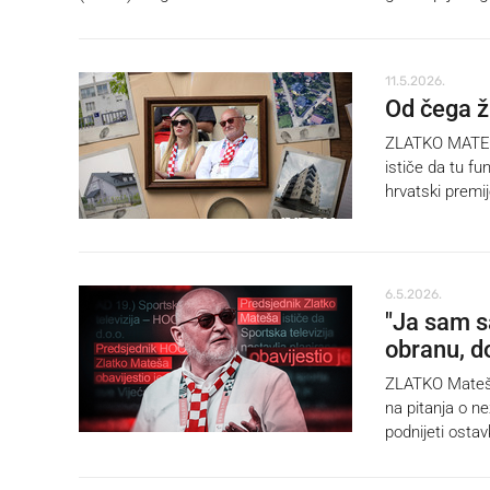
11.5.2026.
Od čega ž
ZLATKO MATEŠA
ističe da tu fu
hrvatski premij
6.5.2026.
"Ja sam s
obranu, d
ZLATKO Mateša,
na pitanja o n
podnijeti ostav