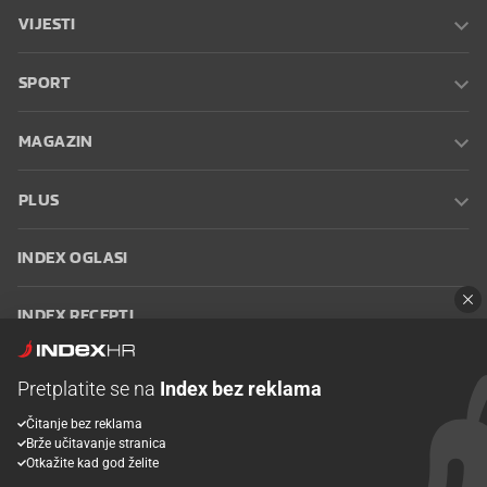
VIJESTI
SPORT
MAGAZIN
PLUS
INDEX OGLASI
INDEX RECEPTI
INFO
Pretplatite se na
Index bez reklama
Čitanje bez reklama
Oglašavanje
Zaposli se na Indexu
Kontakt
Impressum
Uvjeti
Brže učitavanje stranica
korištenja
Postavke kolačića
Otkažite kad god želite