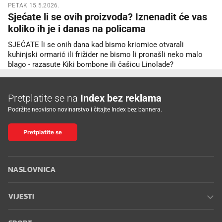
PETAK 15.5.2026.
Sjećate li se ovih proizvoda? Iznenadit će vas
koliko ih je i danas na policama
SJEĆATE li se onih dana kad bismo kriomice otvarali
kuhinjski ormarić ili frižider ne bismo li pronašli neko malo
blago - razasute Kiki bombone ili čašicu Linolade?
Pretplatite se na
Index bez reklama
Podržite neovisno novinarstvo i čitajte Index bez bannera.
Pretplatite se
NASLOVNICA
VIJESTI