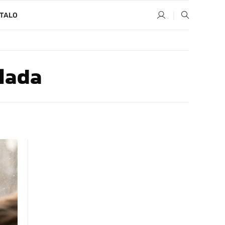
TALO
lada