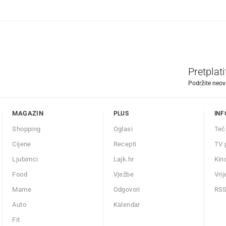
Pretplat
Podržite neov
MAGAZIN
PLUS
INF
Shopping
Oglasi
Teč
Cijene
Recepti
TV 
Ljubimci
Lajk.hr
Kin
Food
Vježbe
Vri
Mame
Odgovori
RS
Auto
Kalendar
Fit