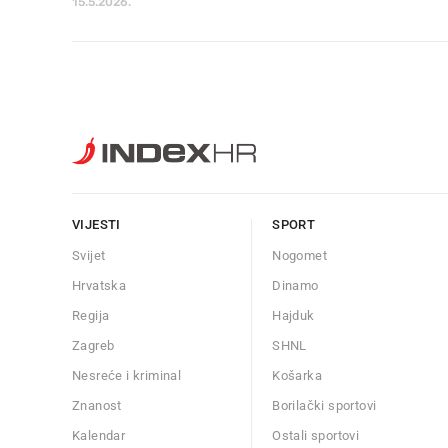
15.5.2026.
VIJESTI
SPORT
Svijet
Nogomet
Hrvatska
Dinamo
Regija
Hajduk
Zagreb
SHNL
Nesreće i kriminal
Košarka
Znanost
Borilački sportovi
Kalendar
Ostali sportovi