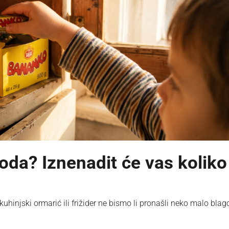
voda? Iznenadit će vas koliko
hinjski ormarić ili frižider ne bismo li pronašli neko malo blago