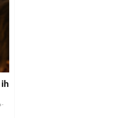
 ih
 -