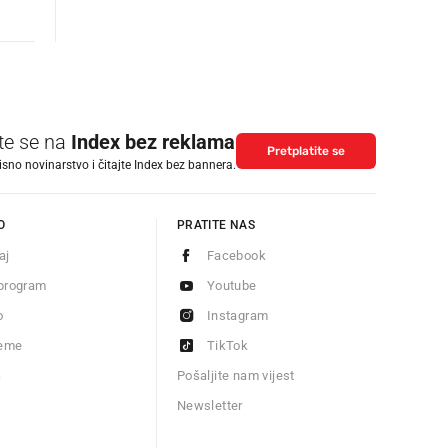
ite se na
Index bez reklama
Pretplatite se
isno novinarstvo i čitajte Index bez bannera.
O
PRATITE NAS
aj
Facebook
program
Youtube
o
Instagram
jeme
TikTok
S
Pošaljite nam vijest
Newsletter