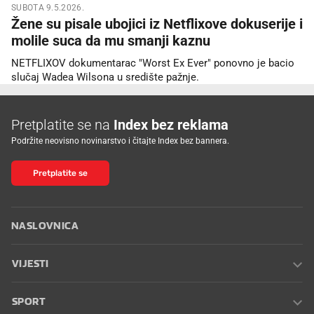
SUBOTA 9.5.2026.
Žene su pisale ubojici iz Netflixove dokuserije i
molile suca da mu smanji kaznu
NETFLIXOV dokumentarac "Worst Ex Ever" ponovno je bacio
slučaj Wadea Wilsona u središte pažnje.
Pretplatite se na
Index bez reklama
Podržite neovisno novinarstvo i čitajte Index bez bannera.
Pretplatite se
NASLOVNICA
VIJESTI
SPORT