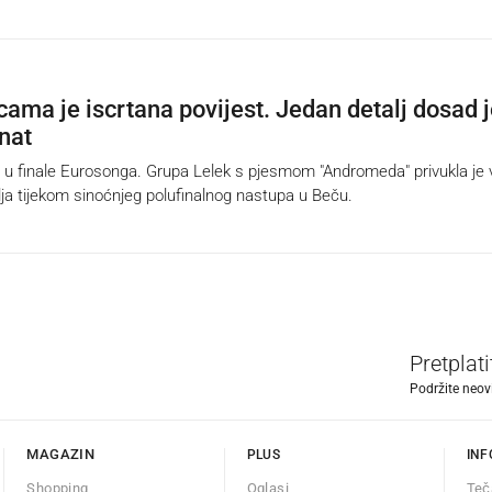
cama je iscrtana povijest. Jedan detalj dosad 
nat
 finale Eurosonga. Grupa Lelek s pjesmom "Andromeda" privukla je v
lja tijekom sinoćnjeg polufinalnog nastupa u Beču.
Pretplat
Podržite neov
MAGAZIN
PLUS
INF
Shopping
Oglasi
Teč