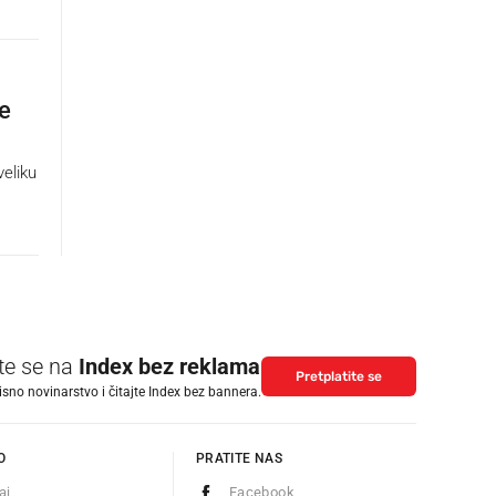
je
eliku
ite se na
Index bez reklama
Pretplatite se
isno novinarstvo i čitajte Index bez bannera.
O
PRATITE NAS
aj
Facebook