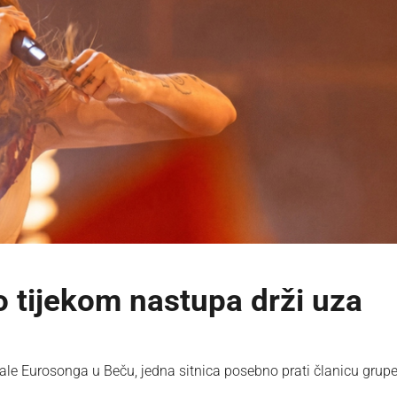
to tijekom nastupa drži uza
le Eurosonga u Beču, jedna sitnica posebno prati članicu grupe