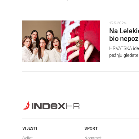
13.5.2026.
Na Leleki
bio nepoz
HRVATSKA ide u
pažnju gledate
VIJESTI
SPORT
Svijet
Nogomet