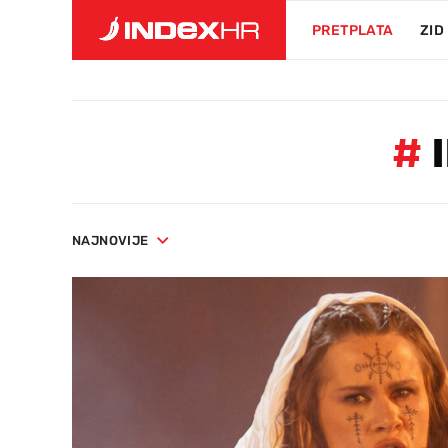
PRETPLATA
ZID
#
I
NAJNOVIJE