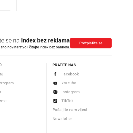
ite se na
Index bez reklama
Pretplatite se
isno novinarstvo i čitajte Index bez bannera.
O
PRATITE NAS
aj
Facebook
program
Youtube
o
Instagram
jeme
TikTok
S
Pošaljite nam vijest
Newsletter