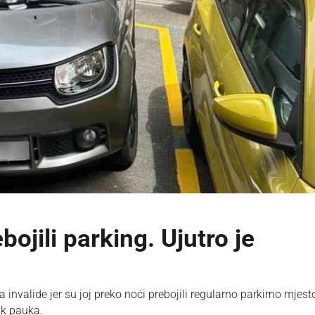
bojili parking. Ujutro je
nvalide jer su joj preko noći prebojili regularno parkirno mjest
šak pauka.