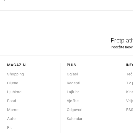
Pretplat
Podržite neov
MAGAZIN
PLUS
INF
Shopping
Oglasi
Teč
Cijene
Recepti
TV 
Ljubimci
Lajk.hr
Kin
Food
Vježbe
Vri
Mame
Odgovori
RS
Auto
Kalendar
Fit