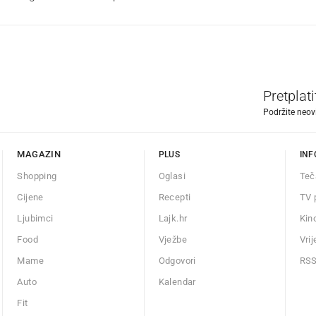
Pretplat
Podržite neov
MAGAZIN
PLUS
INF
Shopping
Oglasi
Teč
Cijene
Recepti
TV 
Ljubimci
Lajk.hr
Kin
Food
Vježbe
Vri
Mame
Odgovori
RS
Auto
Kalendar
Fit