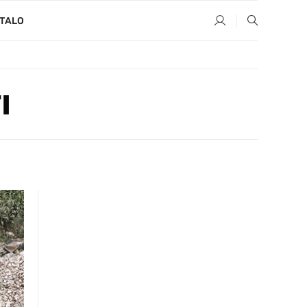
TALO
I