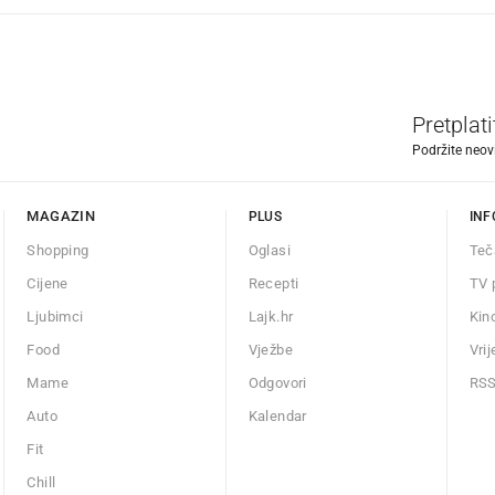
Pretplat
Podržite neov
MAGAZIN
PLUS
INF
Shopping
Oglasi
Teč
Cijene
Recepti
TV 
Ljubimci
Lajk.hr
Kin
Food
Vježbe
Vri
Mame
Odgovori
RS
Auto
Kalendar
Fit
Chill