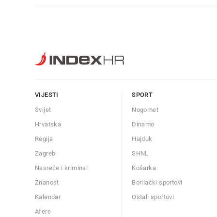
VIJESTI
SPORT
Svijet
Nogomet
Hrvatska
Dinamo
Regija
Hajduk
Zagreb
SHNL
Nesreće i kriminal
Košarka
Znanost
Borilački sportovi
Kalendar
Ostali sportovi
Afere