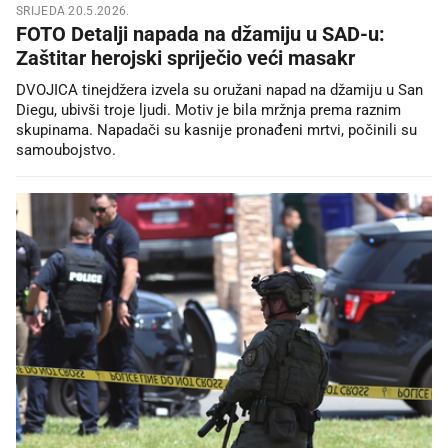
SRIJEDA 20.5.2026.
FOTO Detalji napada na džamiju u SAD-u:
Zaštitar herojski spriječio veći masakr
DVOJICA tinejdžera izvela su oružani napad na džamiju u San
Diegu, ubivši troje ljudi. Motiv je bila mržnja prema raznim
skupinama. Napadači su kasnije pronađeni mrtvi, počinili su
samoubojstvo.