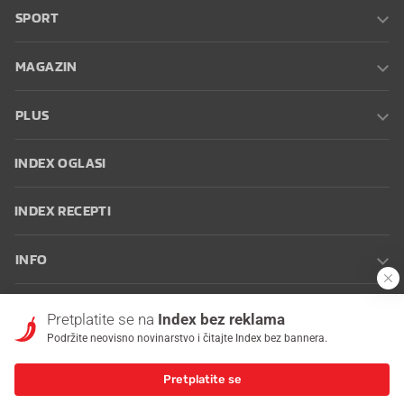
SPORT
MAGAZIN
PLUS
INDEX OGLASI
INDEX RECEPTI
INFO
Oglašavanje
Zaposli se na Indexu
Kontakt
Impressum
Uvjeti
Pretplatite se na
Index bez reklama
korištenja
Postavke kolačića
Podržite neovisno novinarstvo i čitajte Index bez bannera.
Pretplatite se
© 2026 Index