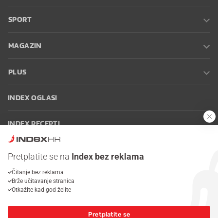
SPORT
MAGAZIN
PLUS
INDEX OGLASI
INDEX RECEPTI
INFO
Pretplatite se na
Index bez reklama
Čitanje bez reklama
Oglašavanje
Zaposli se na Indexu
Kontakt
Impressum
Uvjeti
Brže učitavanje stranica
korištenja
Postavke kolačića
Otkažite kad god želite
Pretplatite se