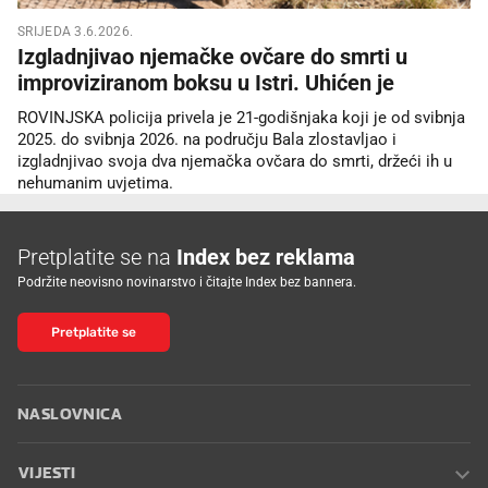
SRIJEDA 3.6.2026.
Izgladnjivao njemačke ovčare do smrti u
improviziranom boksu u Istri. Uhićen je
ROVINJSKA policija privela je 21-godišnjaka koji je od svibnja
2025. do svibnja 2026. na području Bala zlostavljao i
izgladnjivao svoja dva njemačka ovčara do smrti, držeći ih u
nehumanim uvjetima.
Pretplatite se na
Index bez reklama
Podržite neovisno novinarstvo i čitajte Index bez bannera.
Pretplatite se
NASLOVNICA
VIJESTI