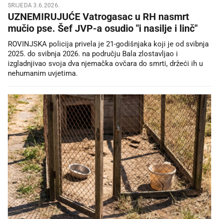
SRIJEDA 3.6.2026.
UZNEMIRUJUĆE Vatrogasac u RH nasmrt
mučio pse. Šef JVP-a osudio "i nasilje i linč"
ROVINJSKA policija privela je 21-godišnjaka koji je od svibnja
2025. do svibnja 2026. na području Bala zlostavljao i
izgladnjivao svoja dva njemačka ovčara do smrti, držeći ih u
nehumanim uvjetima.