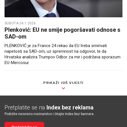
SUBOTA 24.1.2026.
Plenković: EU ne smije pogoršavati odnose s
SAD-om
PLENKOVIĆ je za France 24 rekao da EU treba smirivati
napetosti sa SAD-om, uz spremnost na odgovor, te da
Hrvatska analizira Trumpov Odbor za mir i podržava sporazum
EU-Mercosur.
PRIKAŽI JOŠ VIJESTI
Pretplatite se na
Index bez reklama
Podržite neovisno novinarstvo i čitajte Index bez bannera.
Pretplatite se