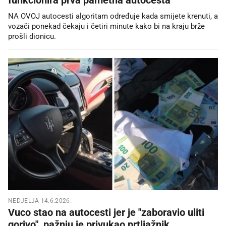
NA OVOJ autocesti algoritam određuje kada smijete krenuti, a
vozači ponekad čekaju i četiri minute kako bi na kraju brže
prošli dionicu.
NEDJELJA 14.6.2026.
Vuco stao na autocesti jer je "zaboravio uliti
gorivo", pažnju je privukao prtljažnik