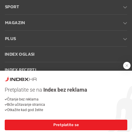
SPORT
MAGAZIN
PLUS
INDEX OGLASI
INDEX RECEPTI
INFO
Pretplatite se na
Index bez reklama
Čitanje bez reklama
Oglašavanje
Zaposli se na Indexu
Kontakt
Impressum
Uvjeti
Brže učitavanje stranica
korištenja
Postavke kolačića
Otkažite kad god želite
Pretplatite se
© 2026 Index