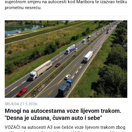
suprotnom smjeru na autocesti kod Maribora te izazvao tešku
prometnu nesreću.
SRIJEDA 27.5.2026.
Mnogi na autocestama voze lijevom trakom.
"Desna je užasna, čuvam auto i sebe"
VOZAČI na autocesti A3 sve češće voze lijevom trakom zbog