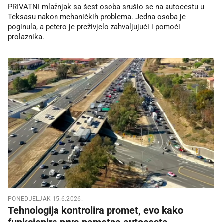
PRIVATNI mlažnjak sa šest osoba srušio se na autocestu u
Teksasu nakon mehaničkih problema. Jedna osoba je
poginula, a petero je preživjelo zahvaljujući i pomoći
prolaznika.
PONEDJELJAK 15.6.2026.
Tehnologija kontrolira promet, evo kako
funkcionira prva pametna autocesta