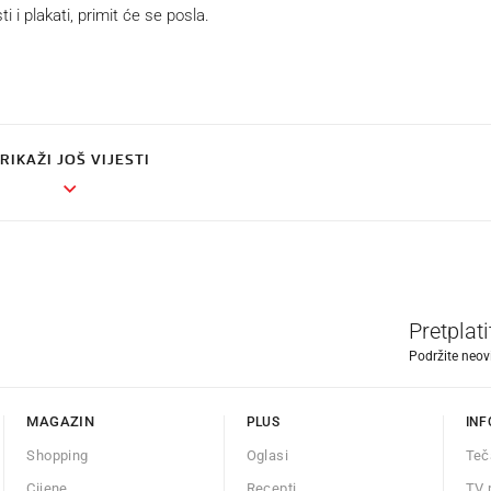
 i plakati, primit će se posla.
RIKAŽI JOŠ VIJESTI
Pretplat
Podržite neov
MAGAZIN
PLUS
INF
Shopping
Oglasi
Teč
Cijene
Recepti
TV 