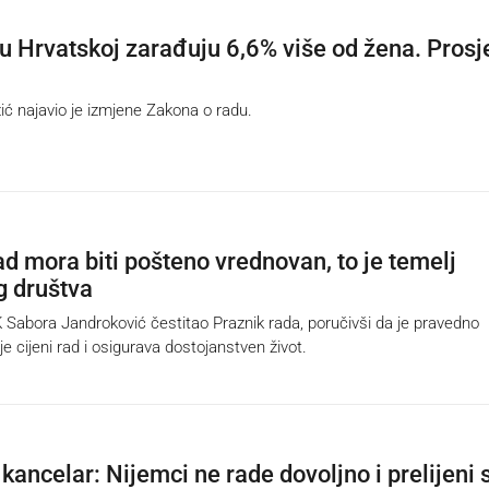
u Hrvatskoj zarađuju 6,6% više od žena. Prosj
 najavio je izmjene Zakona o radu.
ad mora biti pošteno vrednovan, to je temelj
 društva
abora Jandroković čestitao Praznik rada, poručivši da je pravedno
e cijeni rad i osigurava dostojanstven život.
kancelar: Nijemci ne rade dovoljno i prelijeni 