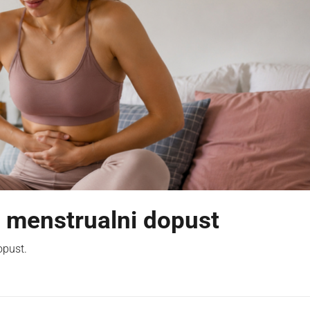
i menstrualni dopust
opust.