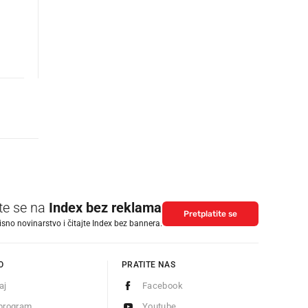
ite se na
Index bez reklama
Pretplatite se
isno novinarstvo i čitajte Index bez bannera.
O
PRATITE NAS
aj
Facebook
program
Youtube