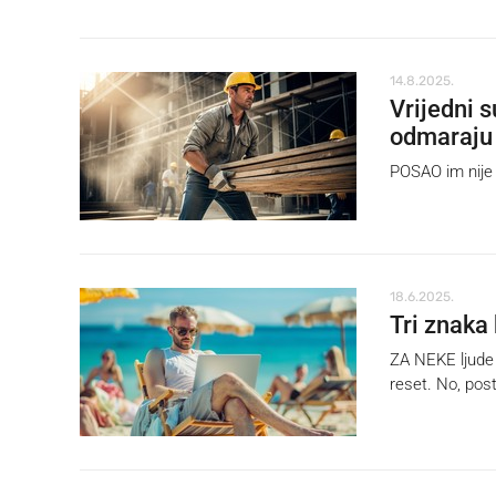
14.8.2025.
Vrijedni 
odmaraju
POSAO im nije t
18.6.2025.
Tri znaka 
ZA NEKE ljude g
reset. No, post