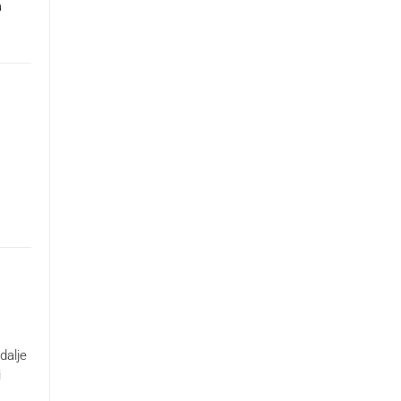
a
dalje
i