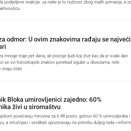
la podijeljene reakcije: za neke je to nužnost zbog malih primanja, a z
 aktivnošću.
za odmor: U ovim znakovima rađaju se najveći
ari
 mnoge traje pet dana, ali postoje ljudi koji žive kao da je svaki dan
ako se svi horoskopski znakovi ponekad izgube u obvezama, neki
 znaju stati.
ik Bloka umirovljenici zajedno: 60%
nika živi u siromaštvu
kom povećanju mirovina za 6.48 posto, gotovo 60 % umirovljenika i 
vu, a stručnjaci i sindikati upozoravaju na potrebu duljeg rada i reform