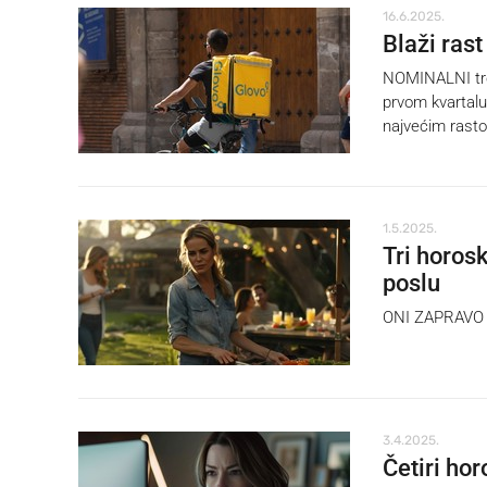
16.6.2025.
Blaži rast
NOMINALNI tro
prvom kvartalu,
najvećim rasto
1.5.2025.
Tri horos
poslu
ONI ZAPRAVO ni
3.4.2025.
Četiri hor