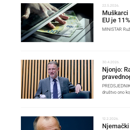
22.5.2026.
Muškarci 
EU je 11%
MINISTAR Ružić
30.4.2026.
Njonjo: R
pravednog
PREDSJEDNIK S
društvo ono koj
12.2.2026.
Njemački 