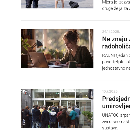
Mjera je izazva
druge želja za
24.11.2025.
Ne znaju 
radoholič
RADNI tjedan za
ponedjeljak. I
jednostavno ne
10.9.2025.
Predsjedn
umirovlje
UNATOČ srpanjs
živi u siromašt
sustava.