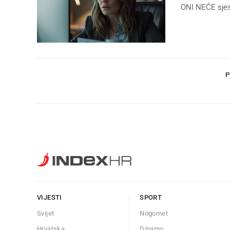
ONI NEĆE sjesti
P
VIJESTI
SPORT
Svijet
Nogomet
Hrvatska
Dinamo