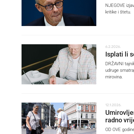
NJEGOVE izjave
kritike i štetu.
6.2.2026.
Isplati li 
DRŽAVNI tajnik
udruge smatraju
mirovina.
12.1.2026.
Umirovlje
radno vri
OD OVE godine 