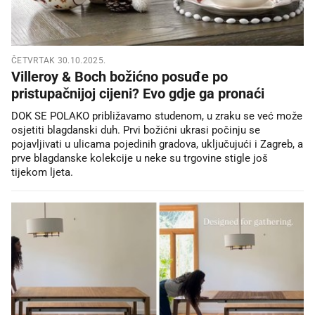
ČETVRTAK 30.10.2025.
Villeroy & Boch božićno posuđe po
pristupačnijoj cijeni? Evo gdje ga pronaći
DOK SE POLAKO približavamo studenom, u zraku se već može
osjetiti blagdanski duh. Prvi božićni ukrasi počinju se
pojavljivati u ulicama pojedinih gradova, uključujući i Zagreb, a
prve blagdanske kolekcije u neke su trgovine stigle još
tijekom ljeta.