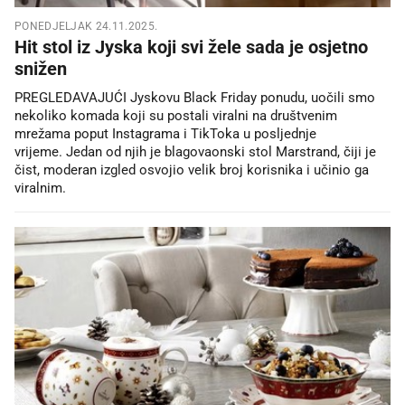
PONEDJELJAK 24.11.2025.
Hit stol iz Jyska koji svi žele sada je osjetno
snižen
PREGLEDAVAJUĆI Jyskovu Black Friday ponudu, uočili smo
nekoliko komada koji su postali viralni na društvenim
mrežama poput Instagrama i TikToka u posljednje
vrijeme. Jedan od njih je blagovaonski stol Marstrand, čiji je
čist, moderan izgled osvojio velik broj korisnika i učinio ga
viralnim.