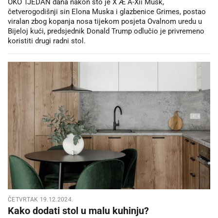
OKO TJEDAN dana nakon što je X Æ A-Xii Musk,
četverogodišnji sin Elona Muska i glazbenice Grimes, postao
viralan zbog kopanja nosa tijekom posjeta Ovalnom uredu u
Bijeloj kući, predsjednik Donald Trump odlučio je privremeno
koristiti drugi radni stol.
ČETVRTAK 19.12.2024.
Kako dodati stol u malu kuhinju?