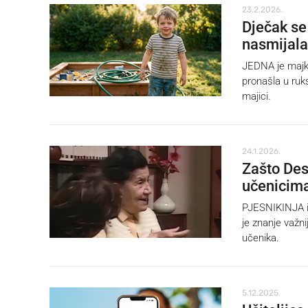
23.2.2026.
Dječak se 
nasmijala
JEDNA je majka 
pronašla u ruk
majici.
24.1.2026.
Zašto Des
učenicim
PJESNIKINJA i 
je znanje važn
učenika.
5.12.2025.