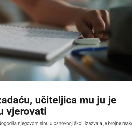
adaću, učiteljica mu ju je
u vjerovati
ogodila njegovom sinu u osnovnoj školi izazvala je brojne reakc