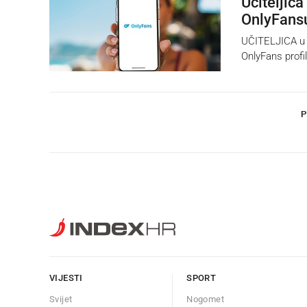
Učiteljic
OnlyFans
UČITELJICA u šk
OnlyFans profil
P
VIJESTI
SPORT
Svijet
Nogomet