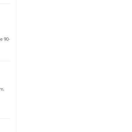
je 90-
em.