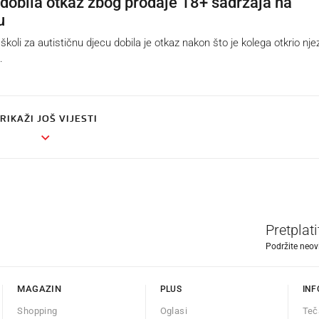
a dobila otkaz zbog prodaje 18+ sadržaja na
u
oli za autističnu djecu dobila je otkaz nakon što je kolega otkrio nje
.
RIKAŽI JOŠ VIJESTI
Pretplat
Podržite neov
MAGAZIN
PLUS
INF
Shopping
Oglasi
Teč