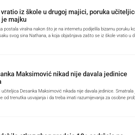
vratio iz škole u drugoj majici, poruka učitelji
 je majku
postala viralna nakon što je na internetu podijelila bizarnu poruku ko
saku svog sina Nathana, a koja objašnjava zašto se iz škole vratio u d
anka Maksimović nikad nije davala jedinice
a
učiteljica Desanka Maksimović nikada nije davala jedinice. Smatrala 
ije od trenutka usvajanja i da treba imati razumijevanja za osobne pr