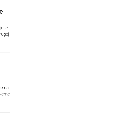
ce
ju je
rugoj
je da
obleme