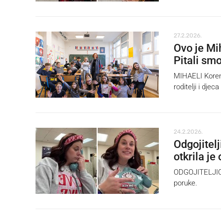
27.2.2026.
Ovo je Mih
Pitali sm
MIHAELI Koren 
roditelji i djec
24.2.2026.
Odgojitelj
otkrila je
ODGOJITELJICA L
poruke.