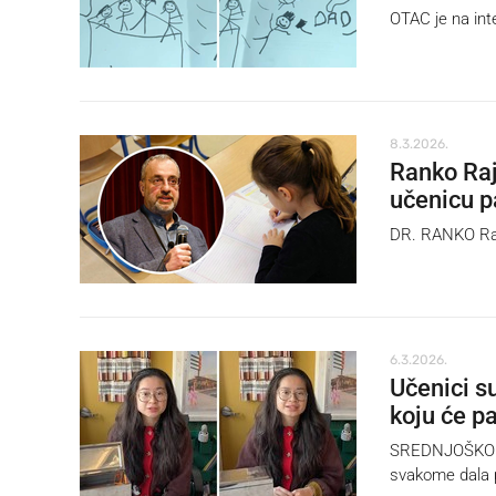
OTAC je na inter
8.3.2026.
Ranko Rajo
učenicu p
DR. RANKO Rajo
6.3.2026.
Učenici su
koju će p
SREDNJOŠKOLSKO
svakome dala p