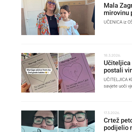
Mala Zagr
mirovinu
UČENICA iz OŠ 
18.3.2026.
Učiteljica
postali vir
UČITELJICA Kla
savjete uoči vj
17.3.2026.
Crtež peto
podijelio 