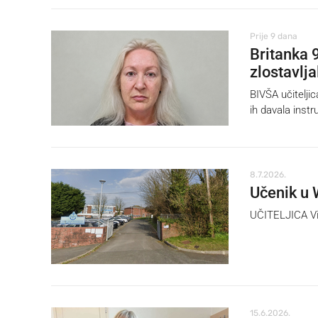
Prije 9 dana
Britanka 
zlostavlja
BIVŠA učitelji
ih davala instru
8.7.2026.
Učenik u 
UČITELJICA Vic
15.6.2026.