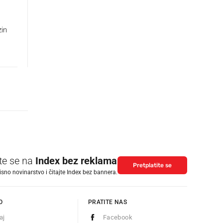
zin
ite se na
Index bez reklama
Pretplatite se
isno novinarstvo i čitajte Index bez bannera.
O
PRATITE NAS
aj
Facebook