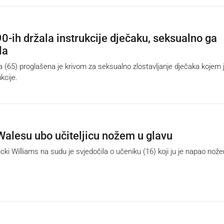
90-ih držala instrukcije dječaku, seksualno ga
la
ca (65) proglašena je krivom za seksualno zlostavljanje dječaka kojem 
kcije.
Walesu ubo učiteljicu nožem u glavu
ki Williams na sudu je svjedočila o učeniku (16) koji ju je napao nož