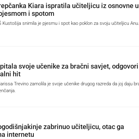
epčanka Kiara ispratila učiteljicu iz osnovne u
 pjesmom i spotom
Kustošija snimila je pjesmu i spot kao poklon za svoju učiteljicu Anu
 pitala svoje učenike za bračni savjet, odgovori
alni hit
rissa Trevino zamolila je svoje učenike drugog razreda da joj daju b
enčanja.
godišnjakinje zabrinuo učiteljicu, otac ga
na internetu