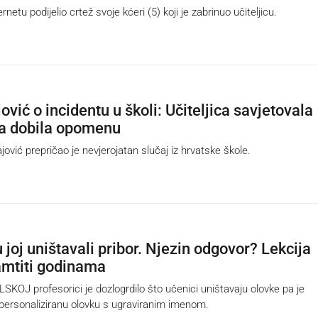
netu podijelio crtež svoje kćeri (5) koji je zabrinuo učiteljicu.
vić o incidentu u školi: Učiteljica savjetovala
a dobila opomenu
vić prepričao je nevjerojatan slučaj iz hrvatske škole.
 joj uništavali pribor. Njezin odgovor? Lekcija
amtiti godinama
J profesorici je dozlogrdilo što učenici uništavaju olovke pa je
ersonaliziranu olovku s ugraviranim imenom.