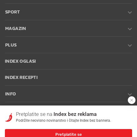
SPORT
MAGAZIN
PLUS
INDEX OGLASI
INDEX RECEPTI
INFO
Oglašavanje
Zaposli se na Indexu
Kontakt
Impressum
Uvjeti
Pretplatite se na
Index bez reklama
korištenja
Postavke kolačića
Podržite neovisno novinarstvo i čitajte Index bez bannera.
Pretplatite se