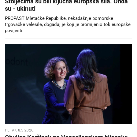
Stoljećima su bili ključna europska sila. Onda
su - ukinuti
PROPAST Mletačke Republike, nekadašnje pomorske i
trgovačke velesile, događaj je koji je promijenio tok europske
povijesti.
PETAK 8.5.2026.