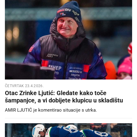
ČETVRTAK 23.4.2026.
Otac Zrinke Ljutić: Gledate kako toče
šampanjce, a vi dobijete klupicu u skladištu
AMIR LJUTIĆ je komentirao situacije s utrka.