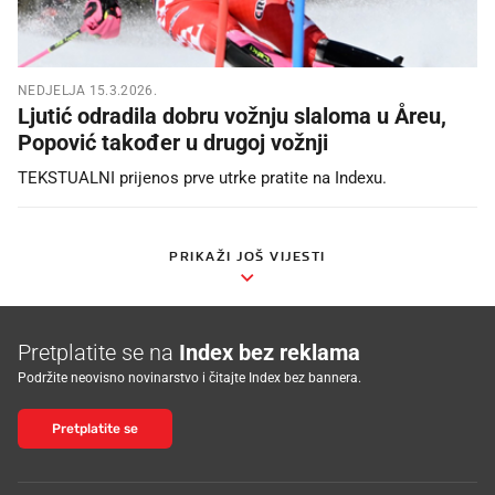
NEDJELJA 15.3.2026.
Ljutić odradila dobru vožnju slaloma u Åreu,
Popović također u drugoj vožnji
TEKSTUALNI prijenos prve utrke pratite na Indexu.
PRIKAŽI JOŠ VIJESTI
Pretplatite se na
Index bez reklama
Podržite neovisno novinarstvo i čitajte Index bez bannera.
Pretplatite se