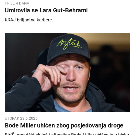
PRIJE 4 DANA
Umirovila se Lara Gut-Behrami
KRAJ briljantne karijere.
UTORAK 23.6.2026.
Bode Miller uhićen zbog posjedovanja droge
BIVŠI američki skijaš i olimpijac Bode Miller uhićen je u Idahu