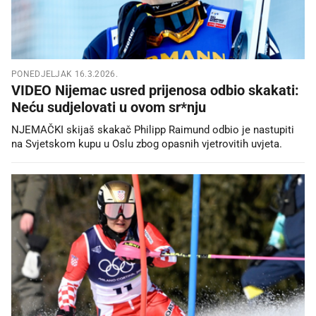
PONEDJELJAK 16.3.2026.
VIDEO Nijemac usred prijenosa odbio skakati:
Neću sudjelovati u ovom sr*nju
NJEMAČKI skijaš skakač Philipp Raimund odbio je nastupiti
na Svjetskom kupu u Oslu zbog opasnih vjetrovitih uvjeta.