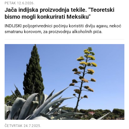
PETAK 12.6.2026.
Jača indijska proizvodnja tekile. "Teoretski
bismo mogli konkurirati Meksiku"
INDIJSKI poljoprivrednici počinju koristiti divlju agavu, nekoć
smatranu korovom, za proizvodnju alkoholnih pića.
ČETVRTAK 24.7.2025.