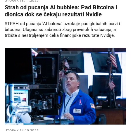
UTORAK 18.11.2025.
Strah od pucanja AI bubblea: Pad Bitcoina i
dionica dok se čekaju rezultati Nvidie
STRAH od pucanja 'AI balona' uzrokuje pad globalnih burzi i
bitcoina. Ulagači su zabrinuti zbog previsokih valuacija, a
tržište s nestrpljenjem čeka financijske rezultate Nvidije.
UTORAK 14.10.2025.