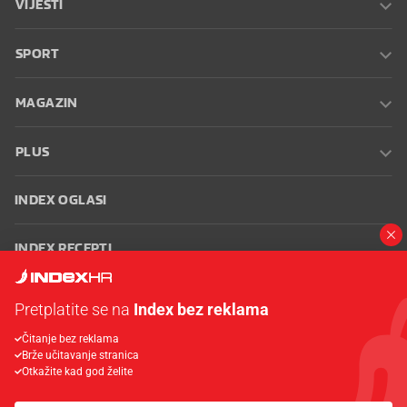
VIJESTI
SPORT
MAGAZIN
PLUS
INDEX OGLASI
INDEX RECEPTI
INFO
Pretplatite se na
Index bez reklama
Čitanje bez reklama
Oglašavanje
Zaposli se na Indexu
Kontakt
Impressum
Uvjeti
Brže učitavanje stranica
korištenja
Postavke kolačića
Otkažite kad god želite