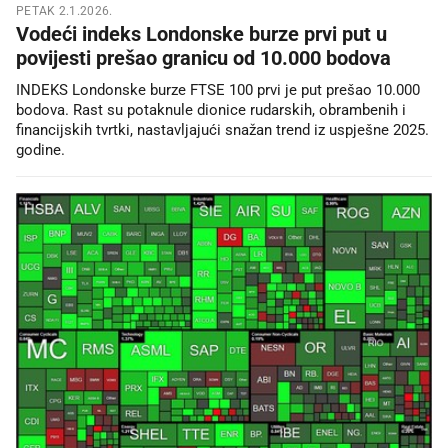
PETAK 2.1.2026.
Vodeći indeks Londonske burze prvi put u
povijesti prešao granicu od 10.000 bodova
INDEKS Londonske burze FTSE 100 prvi je put prešao 10.000
bodova. Rast su potaknule dionice rudarskih, obrambenih i
financijskih tvrtki, nastavljajući snažan trend iz uspješne 2025.
godine.