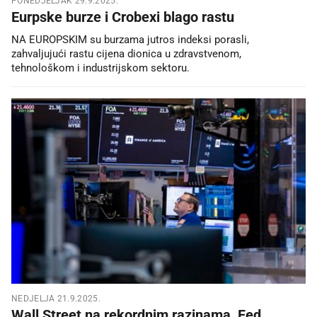
PONEDJELJAK 29.9.2025.
Eurpske burze i Crobexi blago rastu
NA EUROPSKIM su burzama jutros indeksi porasli,
zahvaljujući rastu cijena dionica u zdravstvenom,
tehnološkom i industrijskom sektoru.
NEDJELJA 21.9.2025.
Wall Street na rekordnim razinama, Fed