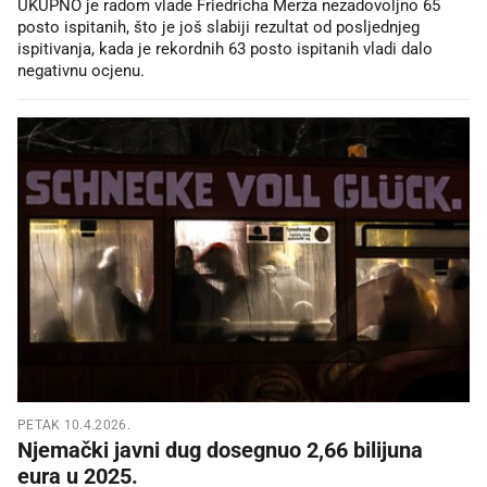
UKUPNO je radom vlade Friedricha Merza nezadovoljno 65
posto ispitanih, što je još slabiji rezultat od posljednjeg
ispitivanja, kada je rekordnih 63 posto ispitanih vladi dalo
negativnu ocjenu.
PETAK 10.4.2026.
Njemački javni dug dosegnuo 2,66 bilijuna
eura u 2025.