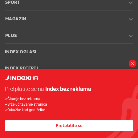
SPORT
MAGAZIN
PLUS
INDEX OGLASI
INDEX RECEPTI
INFO
Pretplatite se na
Index bez reklama
Čitanje bez reklama
Oglašavanje
Zaposli se na Indexu
Kontakt
Impressum
Uvjeti
Brže učitavanje stranica
korištenja
Postavke kolačića
Otkažite kad god želite
Pretplatite se
© 2026 Index