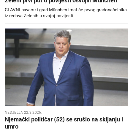
Zeleni prvi put u povijesti osvojili München
GLAVNI bavarski grad München imat će prvog gradonačelnika
iz redova Zelenih u svojoj povijesti.
NEDJELJA 22.3.2026.
Njemački političar (52) se srušio na skijanju i
umro