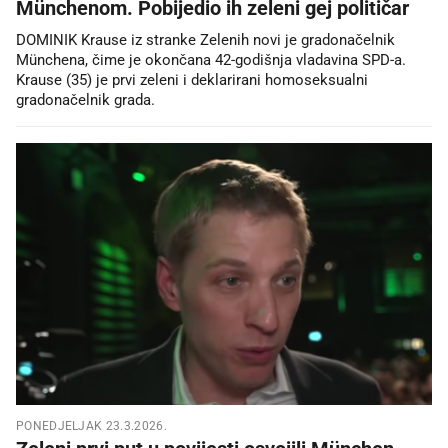
Münchenom. Pobijedio ih zeleni gej političar
DOMINIK Krause iz stranke Zelenih novi je gradonačelnik
Münchena, čime je okončana 42-godišnja vladavina SPD-a.
Krause (35) je prvi zeleni i deklarirani homoseksualni
gradonačelnik grada.
PONEDJELJAK 23.3.2026.