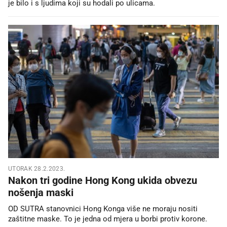
je bilo i s ljudima koji su hodali po ulicama.
UTORAK 28.2.2023.
Nakon tri godine Hong Kong ukida obvezu
nošenja maski
OD SUTRA stanovnici Hong Konga više ne moraju nositi
zaštitne maske. To je jedna od mjera u borbi protiv korone.