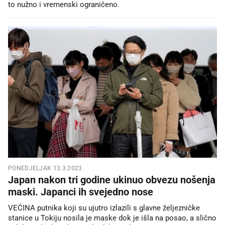
to nužno i vremenski ograničeno.
PONEDJELJAK 13.3.2023.
Japan nakon tri godine ukinuo obvezu nošenja
maski. Japanci ih svejedno nose
VEĆINA putnika koji su ujutro izlazili s glavne željezničke
stanice u Tokiju nosila je maske dok je išla na posao, a slično