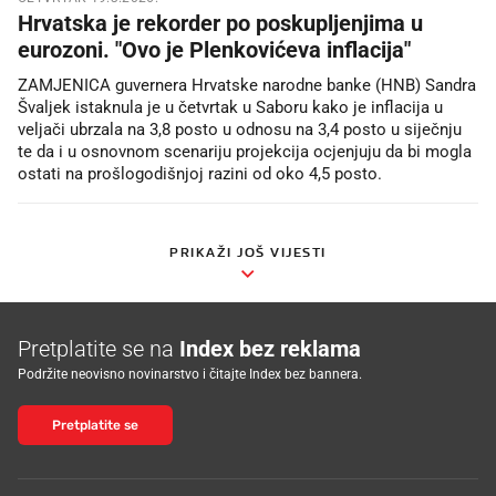
Hrvatska je rekorder po poskupljenjima u
eurozoni. "Ovo je Plenkovićeva inflacija"
ZAMJENICA guvernera Hrvatske narodne banke (HNB) Sandra
Švaljek istaknula je u četvrtak u Saboru kako je inflacija u
veljači ubrzala na 3,8 posto u odnosu na 3,4 posto u siječnju
te da i u osnovnom scenariju projekcija ocjenjuju da bi mogla
ostati na prošlogodišnjoj razini od oko 4,5 posto.
PRIKAŽI JOŠ VIJESTI
Pretplatite se na
Index bez reklama
Podržite neovisno novinarstvo i čitajte Index bez bannera.
Pretplatite se