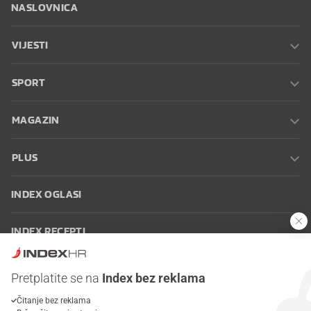
NASLOVNICA
VIJESTI
SPORT
MAGAZIN
PLUS
INDEX OGLASI
INDEX RECEPTI
INFO
Pretplatite se na
Index bez reklama
Čitanje bez reklama
Oglašavanje
Zaposli se na Indexu
Kontakt
Impressum
Uvjeti