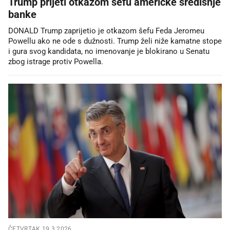
Trump prijeti otkazom šefu američke središnje
banke
DONALD Trump zaprijetio je otkazom šefu Feda Jeromeu
Powellu ako ne ode s dužnosti. Trump želi niže kamatne stope
i gura svog kandidata, no imenovanje je blokirano u Senatu
zbog istrage protiv Powella.
ČETVRTAK 19.3.2026.