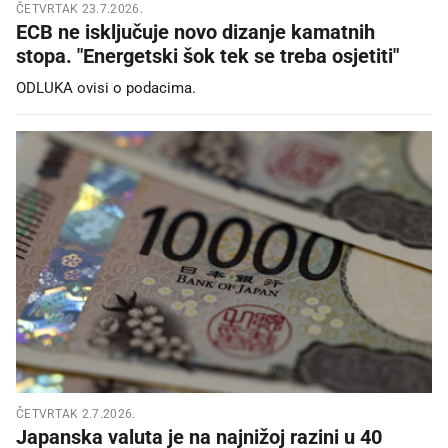
ČETVRTAK 23.7.2026.
ECB ne isključuje novo dizanje kamatnih
stopa. "Energetski šok tek se treba osjetiti"
ODLUKA ovisi o podacima.
ČETVRTAK 2.7.2026.
Japanska valuta je na najnižoj razini u 40