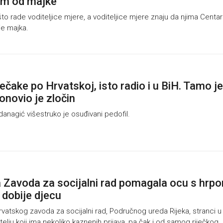
em od majke
o rade voditeljice mjere, a voditeljice mjere znaju da njima Centar 
je majka.
ečake po Hrvatskoj, isto radio i u BiH. Tamo je
onovio je zločin
nagić višestruko je osuđivani pedofil.
 Zavoda za socijalni rad pomagala ocu s hrp
 dobije djecu
atskog zavoda za socijalni rad, Područnog ureda Rijeka, stranci u
telju koji ima nekoliko kaznenih prijava, pa čak i od samog riječkog