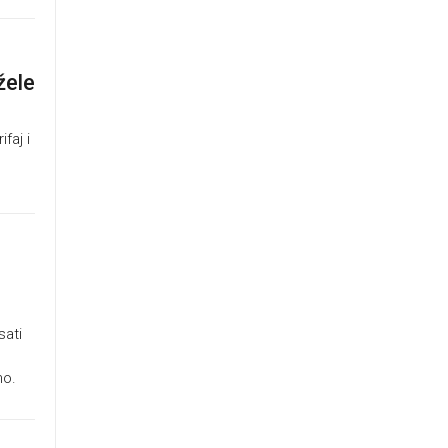
žele
faj i
sati
no.