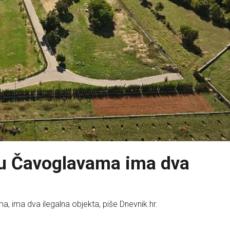
u Čavoglavama ima dva
ma dva ilegalna objekta, piše Dnevnik.hr.