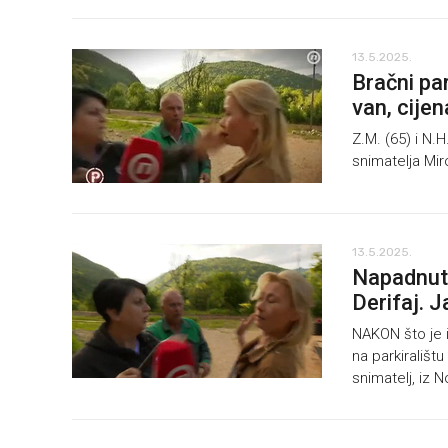
13.5.2025.
Bračni par
van, cije
Z.M. (65) i N.H
snimatelja Mir
13.5.2025.
Napadnuta
Derifaj. 
NAKON što je i
na parkirališt
snimatelj, iz 