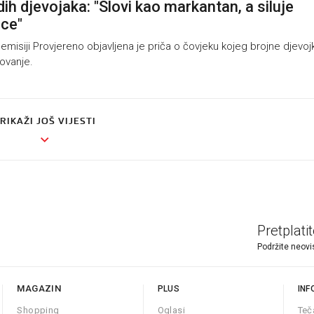
ih djevojaka: "Slovi kao markantan, a siluje
ice"
isiji Provjereno objavljena je priča o čovjeku kojeg brojne djevoj
lovanje.
RIKAŽI JOŠ VIJESTI
Pretplati
Podržite neovi
MAGAZIN
PLUS
INF
Shopping
Oglasi
Teč