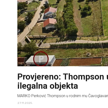
Provjereno: Thompson 
ilegalna objekta
MARKO Perković Thompson u rodnim mu Čavoglavama, i
27.11.2025.