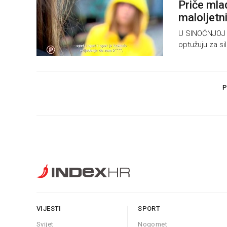
Priče mlad
maloljetn
U SINOĆNJOJ em
optužuju za si
P
VIJESTI
SPORT
Svijet
Nogomet