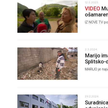
12.5.2025.
VIDEO
Muž
ošamare
IZ NOVE TV pot
2.3.2024.
Marijo im
Splitsko-
MARIJO je najv
29.2.2024.
Suradnica 