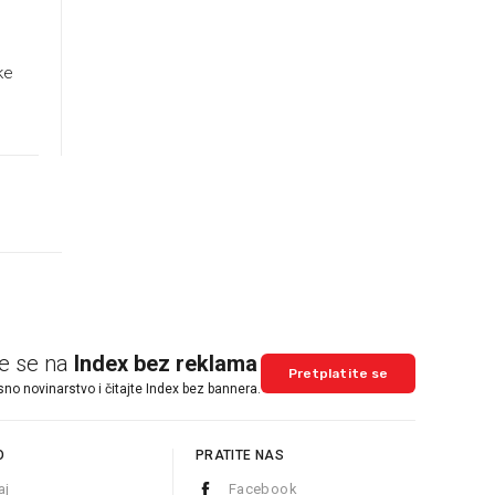
ke
te se na
Index bez reklama
Pretplatite se
sno novinarstvo i čitajte Index bez bannera.
O
PRATITE NAS
aj
Facebook