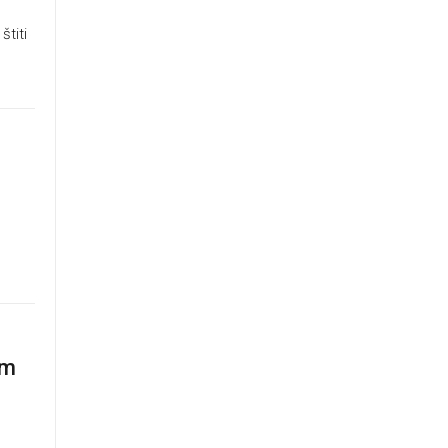
štiti
om