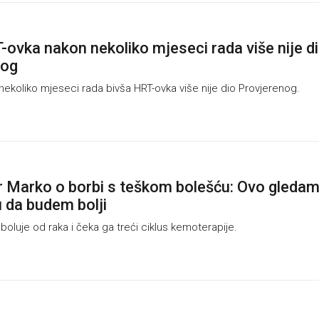
-ovka nakon nekoliko mjeseci rada više nije d
nog
koliko mjeseci rada bivša HRT-ovka više nije dio Provjerenog.
r Marko o borbi s teškom bolešću: Ovo gleda
u da budem bolji
luje od raka i čeka ga treći ciklus kemoterapije.