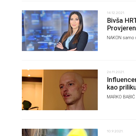
14.12.2021.
Bivša HRT
Provjere
NAKON samo ne
26.11.2021.
Influence
kao prilik
MARKO BABIĆ bo
10.9.2021.