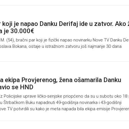
 koji je napao Danku Derifaj ide u zatvor. Ako 
na je 30.000€
.M. (54), bračni par koji je fizički napao novinarku Nove TV Danku Deri
oslava Bokana, ostaje u istražnom zatvoru još najmanje 30 dana.
 ekipa Provjerenog, žena ošamarila Danku
Javio se HND
z Policijske uprave ličko-senjske priopćeno da su u subotu oko 18 
u u Štrbačkom Buku napadnuti 49-godišnja novinarka i 43-godišnji
Nove TV potvrdili su kako je meta napada bila ekipa emisije Provjere