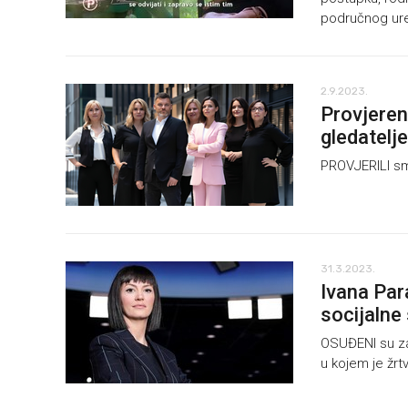
područnog ured
2.9.2023.
Provjeren
gledatelje
PROVJERILI sm
31.3.2023.
Ivana Par
socijalne 
OSUĐENI su za
u kojem je žrtv