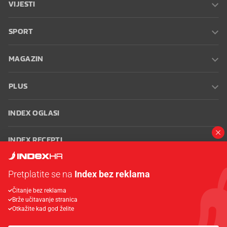
VIJESTI
SPORT
MAGAZIN
PLUS
INDEX OGLASI
INDEX RECEPTI
INFO
Pretplatite se na
Index bez reklama
Čitanje bez reklama
Oglašavanje
Zaposli se na Indexu
Kontakt
Impressum
Uvjeti
Brže učitavanje stranica
korištenja
Postavke kolačića
Otkažite kad god želite