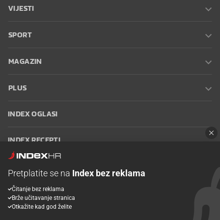
VIJESTI
SPORT
MAGAZIN
PLUS
INDEX OGLASI
INDEX RECEPTI
INFO
Pretplatite se na
Index bez reklama
Čitanje bez reklama
Oglašavanje
Zaposli se na Indexu
Kontakt
Impressum
Uvjeti
Brže učitavanje stranica
korištenja
Postavke kolačića
Otkažite kad god želite