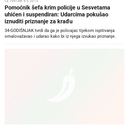
ČETVRTAK 9.5.2013.
Pomoćnik šefa krim policije u Sesvetama
uhićen i suspendiran: Udarcima pokušao
iznuditi priznanje za krađu
34-GODIŠNJAK tvrdi da ga je policajac tijekom ispitivanja
omalovažavao i udarao kako bi iz njega izvukao priznanje.