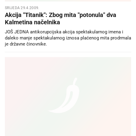
SRIJEDA 29.4.2009.
Akcija "Titanik": Zbog mita "potonula" dva
Kalmetina načelnika
JOŠ JEDNA antikorupcijska akcija spektakularnog imena i
daleko manje spektakularnog iznosa plaćenog mita prodrmala
je državne činovnike.