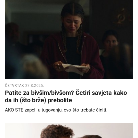
ČETVRTAK 27.3.2025.
Patite za bivšim/bivšom? Četiri savjeta kako
da ih (što brže) prebolite
AKO STE zapeli u tugovanju, evo što trebate činiti.