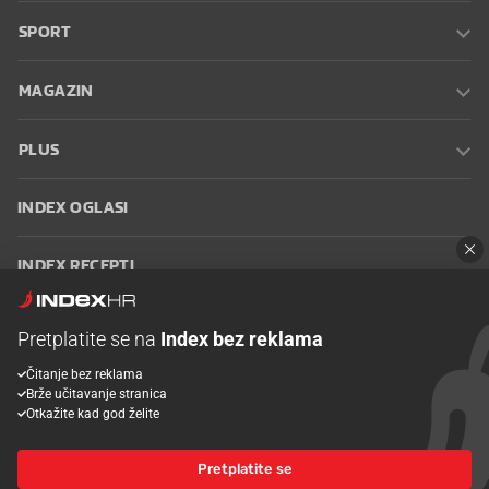
SPORT
MAGAZIN
PLUS
INDEX OGLASI
INDEX RECEPTI
INFO
Pretplatite se na
Index bez reklama
Čitanje bez reklama
Oglašavanje
Zaposli se na Indexu
Kontakt
Impressum
Uvjeti
Brže učitavanje stranica
korištenja
Postavke kolačića
Otkažite kad god želite
Pretplatite se