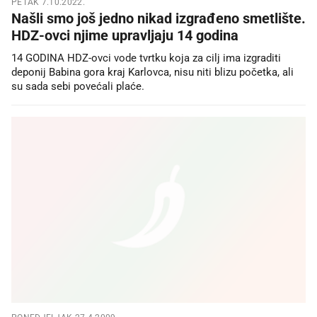
PETAK 7.10.2022.
Našli smo još jedno nikad izgrađeno smetlište.
HDZ-ovci njime upravljaju 14 godina
14 GODINA HDZ-ovci vode tvrtku koja za cilj ima izgraditi
deponij Babina gora kraj Karlovca, nisu niti blizu početka, ali
su sada sebi povećali plaće.