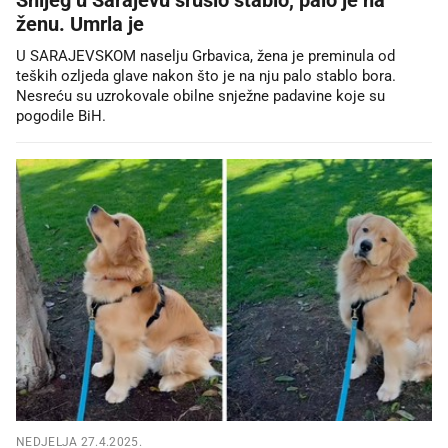
ženu. Umrla je
U SARAJEVSKOM naselju Grbavica, žena je preminula od
teških ozljeda glave nakon što je na nju palo stablo bora.
Nesreću su uzrokovale obilne snježne padavine koje su
pogodile BiH.
NEDJELJA 27.4.2025.