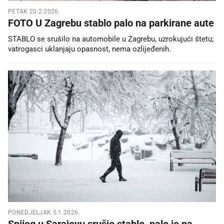
PETAK 20.2.2026.
FOTO U Zagrebu stablo palo na parkirane aute
STABLO se srušilo na automobile u Zagrebu, uzrokujući štetu;
vatrogasci uklanjaju opasnost, nema ozlijeđenih.
PONEDJELJAK 5.1.2026.
Snijeg u Sarajevu srušio stablo, palo je na