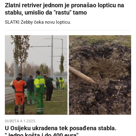
Zlatni retriver jednom je pronašao lopticu na
stablu, umislio da "rastu" tamo
SLATKI Zebby čeka novu lopticu.
SUBOTA 4.1.2025.
U Osijeku ukradena tek posađena stabla.
"Jedno košta i do 400 eura"