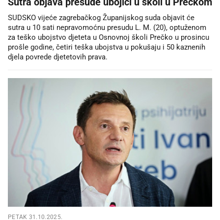
Sutra objava presude ubojici u školi u Prečkom
SUDSKO vijeće zagrebačkog Županijskog suda objavit će
sutra u 10 sati nepravomoćnu presudu L. M. (20), optuženom
za teško ubojstvo djeteta u Osnovnoj školi Prečko u prosincu
prošle godine, četiri teška ubojstva u pokušaju i 50 kaznenih
djela povrede djetetovih prava.
PETAK 31.10.2025.