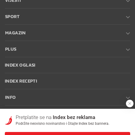
VIJESTI
SPORT
MAGAZIN
PLUS
INDEX OGLASI
INDEX RECEPTI
INFO
Oglašavanje
Zaposli se na Indexu
Kontakt
Impressum
Uvjeti
Pretplatite se na
Index bez reklama
korištenja
Postavke kolačića
Podržite neovisno novinarstvo i čitajte Index bez bannera.