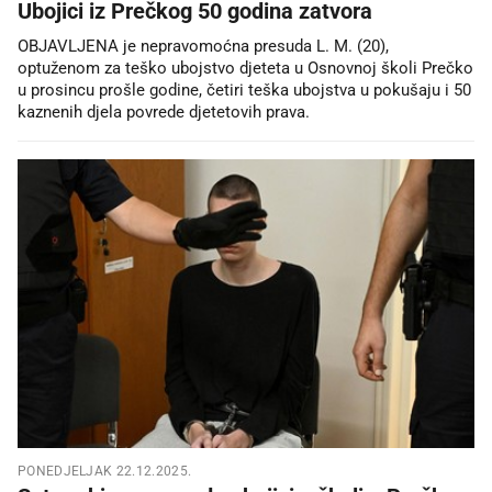
Ubojici iz Prečkog 50 godina zatvora
OBJAVLJENA je nepravomoćna presuda L. M. (20),
optuženom za teško ubojstvo djeteta u Osnovnoj školi Prečko
u prosincu prošle godine, četiri teška ubojstva u pokušaju i 50
kaznenih djela povrede djetetovih prava.
PONEDJELJAK 22.12.2025.