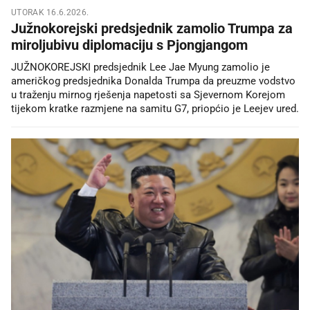
UTORAK 16.6.2026.
Južnokorejski predsjednik zamolio Trumpa za
miroljubivu diplomaciju s Pjongjangom
JUŽNOKOREJSKI predsjednik ‌Lee Jae Myung zamolio je
američkog predsjednika Donalda Trumpa da preuzme ⁠vodstvo
u traženju ⁠mirnog rješenja napetosti sa Sjevernom Korejom
tijekom kratke razmjene na samitu G7, priopćio je Leejev ured.