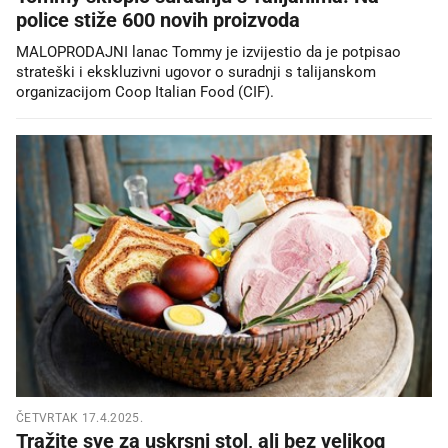
police stiže 600 novih proizvoda
MALOPRODAJNI lanac Tommy je izvijestio da je potpisao
strateški i ekskluzivni ugovor o suradnji s talijanskom
organizacijom Coop Italian Food (CIF).
ČETVRTAK 17.4.2025.
Tražite sve za uskrsni stol, ali bez velikog