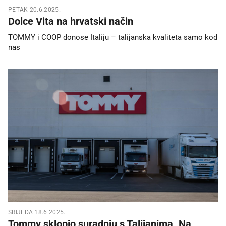
PETAK 20.6.2025.
Dolce Vita na hrvatski način
TOMMY i COOP donose Italiju – talijanska kvaliteta samo kod
nas
SRIJEDA 18.6.2025.
Tommy sklopio suradnju s Talijanima. Na