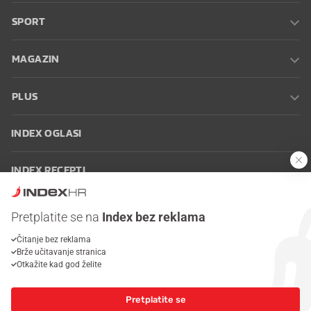
SPORT
MAGAZIN
PLUS
INDEX OGLASI
INDEX RECEPTI
INFO
Pretplatite se na
Index bez reklama
Čitanje bez reklama
Oglašavanje
Zaposli se na Indexu
Kontakt
Impressum
Uvjeti
Brže učitavanje stranica
korištenja
Postavke kolačića
Otkažite kad god želite
Pretplatite se