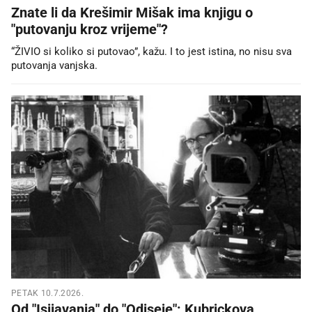
Znate li da Krešimir Mišak ima knjigu o
"putovanju kroz vrijeme"?
“ŽIVIO si koliko si putovao”, kažu. I to jest istina, no nisu sva
putovanja vanjska.
PETAK 10.7.2026.
Od "Isijavanja" do "Odiseje": Kubrickova