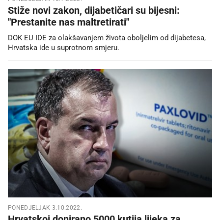
Stiže novi zakon, dijabetičari su bijesni:
"Prestanite nas maltretirati"
DOK EU IDE za olakšavanjem života oboljelim od dijabetesa,
Hrvatska ide u suprotnom smjeru.
PONEDJELJAK 3.10.2022.
Hrvatskoj donirano 5000 kutija lijeka za