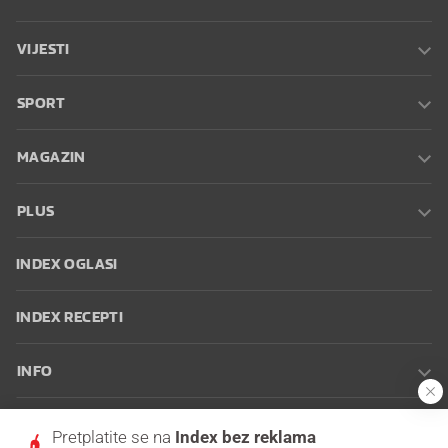
VIJESTI
SPORT
MAGAZIN
PLUS
INDEX OGLASI
INDEX RECEPTI
INFO
Oglašavanje
Zaposli se na Indexu
Kontakt
Impressum
Uvjeti
Pretplatite se na
Index bez reklama
korištenja
Postavke kolačića