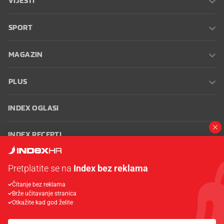
VIJESTI
SPORT
MAGAZIN
PLUS
INDEX OGLASI
INDEX RECEPTI
INFO
Pretplatite se na
Index bez reklama
Čitanje bez reklama
Oglašavanje
Zaposli se na Indexu
Kontakt
Impressum
Uvjeti
Brže učitavanje stranica
korištenja
Postavke kolačića
Otkažite kad god želite