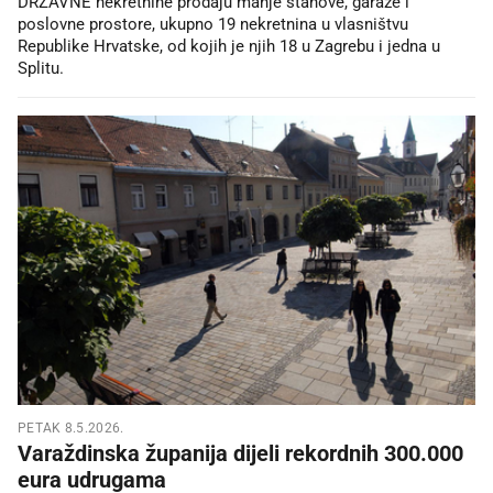
DRŽAVNE nekretnine prodaju manje stanove, garaže i
poslovne prostore, ukupno 19 nekretnina u vlasništvu
Republike Hrvatske, od kojih je njih 18 u Zagrebu i jedna u
Splitu.
PETAK 8.5.2026.
Varaždinska županija dijeli rekordnih 300.000
eura udrugama