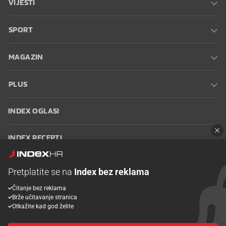
VIJESTI
SPORT
MAGAZIN
PLUS
INDEX OGLASI
INDEX RECEPTI
INFO
Pretplatite se na
Index bez reklama
Čitanje bez reklama
Oglašavanje
Zaposli se na Indexu
Kontakt
Impressum
Uvjeti
Brže učitavanje stranica
korištenja
Postavke kolačića
Otkažite kad god želite