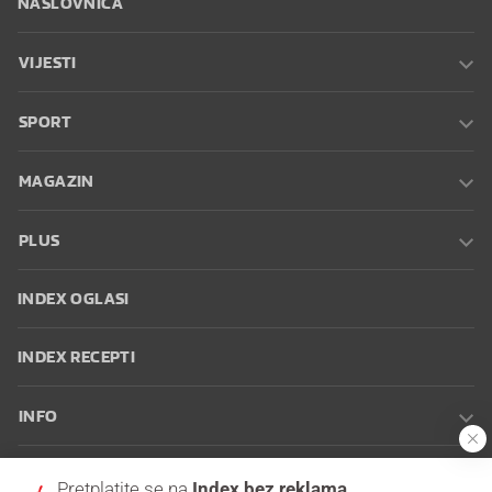
NASLOVNICA
VIJESTI
SPORT
MAGAZIN
PLUS
INDEX OGLASI
INDEX RECEPTI
INFO
Oglašavanje
Zaposli se na Indexu
Kontakt
Impressum
Uvjeti
Pretplatite se na
Index bez reklama