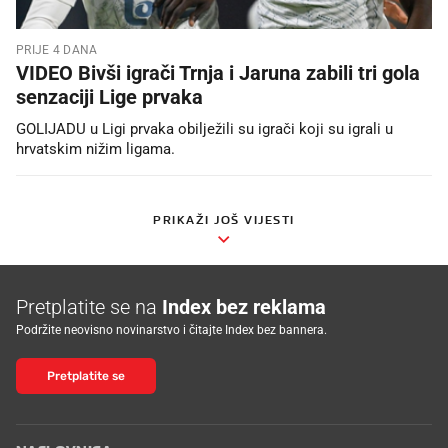
PRIJE 4 DANA
VIDEO Bivši igrači Trnja i Jaruna zabili tri gola
senzaciji Lige prvaka
GOLIJADU u Ligi prvaka obilježili su igrači koji su igrali u
hrvatskim nižim ligama.
PRIKAŽI JOŠ VIJESTI
Pretplatite se na
Index bez reklama
Podržite neovisno novinarstvo i čitajte Index bez bannera.
Pretplatite se