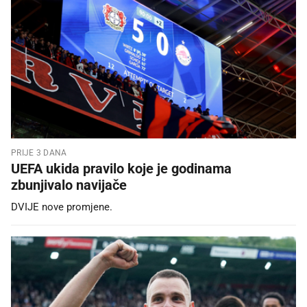
PRIJE 3 DANA
UEFA ukida pravilo koje je godinama
zbunjivalo navijače
DVIJE nove promjene.