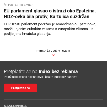
ČETVRTAK 30.4.2026.
EU parlament glasao o istrazi oko Epsteina.
HDZ-ovka bila protiv, Bartulica suzdržan
EUROPSKI parlament podržao je amandman o Epsteinovoj
mreži i njenim dubokim vezama s europskim elitama, uz
podijeljena hrvatska glasanja.
PRIKAŽI JOŠ VIJESTI
Pretplatite se na
Index bez reklama
Podržite neovisno novinarstvo i čitajte Index bez bannera.
Pretplatite se
NASLOVNICA