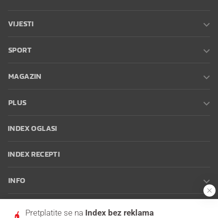
VIJESTI
SPORT
MAGAZIN
PLUS
INDEX OGLASI
INDEX RECEPTI
INFO
Oglašavanje
Zaposli se na Indexu
Kontakt
Impressum
Uvjeti
Pretplatite se na
Index bez reklama
korištenja
Postavke kolačića