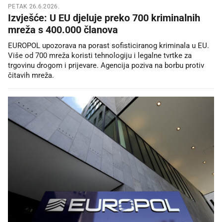
PETAK 26.6.2026.
Izvješće: U EU djeluje preko 700 kriminalnih
mreža s 400.000 članova
EUROPOL upozorava na porast sofisticiranog kriminala u EU.
Više od 700 mreža koristi tehnologiju i legalne tvrtke za
trgovinu drogom i prijevare. Agencija poziva na borbu protiv
čitavih mreža.