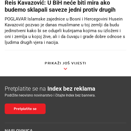
Reis Kavazović: U BiH neće biti mira ako
budemo sklapali saveze jedni protiv drugih
POGLAVAR Islamske zajednice u Bosni i Hercegovini Husein
Kavazović pozvao je danas muslimane u toj zemlji da budu
jedinstveni kako bi se oduprli kušnjama kojima su izloženi i
oni i zemlja u kojoj žive, ali i da čuvaju i grade dobre odnose s
ljudima drugih vjera i nacija.
PRIKAŽI JOŠ VIJESTI
Pretplatite se na
Index bez reklama
Podržite neovisno novinarstvo i čitajte Index bez bannera.
Pretplatite se
NASLOVNICA