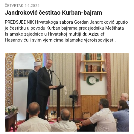
ČETVRTAK 5.6.2025.
Jandroković čestitao Kurban-bajram
PREDSJEDNIK Hrvatskoga sabora Gordan Jandroković uputio
je čestitku u povodu Kurban bajrama predsjedniku Mešihata
Islamske zajednice u Hrvatskoj muftiji dr. Azizu ef.
Hasanoviću i svim vjernicima islamske vjeroispovijesti.