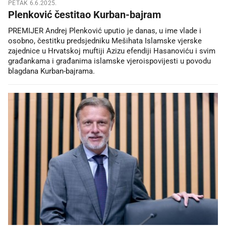
PETAK 6.6.2025.
Plenković čestitao Kurban-bajram
PREMIJER Andrej Plenković uputio je danas, u ime vlade i
osobno, čestitku predsjedniku Mešihata Islamske vjerske
zajednice u Hrvatskoj muftiji Azizu efendiji Hasanoviću i svim
građankama i građanima islamske vjeroispovijesti u povodu
blagdana Kurban-bajrama.