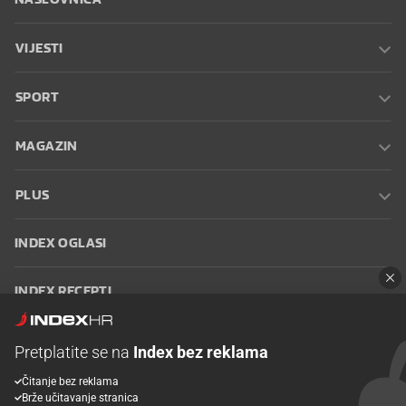
VIJESTI
SPORT
MAGAZIN
PLUS
INDEX OGLASI
INDEX RECEPTI
INFO
Pretplatite se na
Index bez reklama
Čitanje bez reklama
Oglašavanje
Zaposli se na Indexu
Kontakt
Impressum
Uvjeti
Brže učitavanje stranica
korištenja
Postavke kolačića