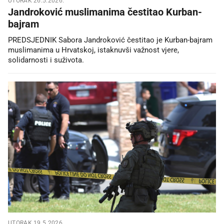
UTORAK 26.5.2026.
Jandroković muslimanima čestitao Kurban-
bajram
PREDSJEDNIK Sabora Jandroković čestitao je Kurban-bajram
muslimanima u Hrvatskoj, istaknuvši važnost vjere,
solidarnosti i suživota.
UTORAK 19.5.2026.