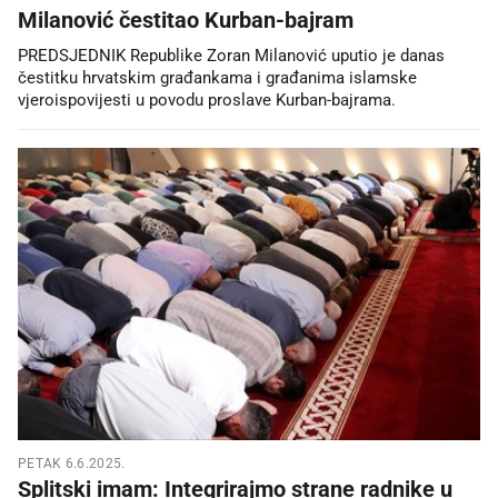
Milanović čestitao Kurban-bajram
PREDSJEDNIK Republike Zoran Milanović uputio je danas
čestitku hrvatskim građankama i građanima islamske
vjeroispovijesti u povodu proslave Kurban-bajrama.
PETAK 6.6.2025.
Splitski imam: Integrirajmo strane radnike u