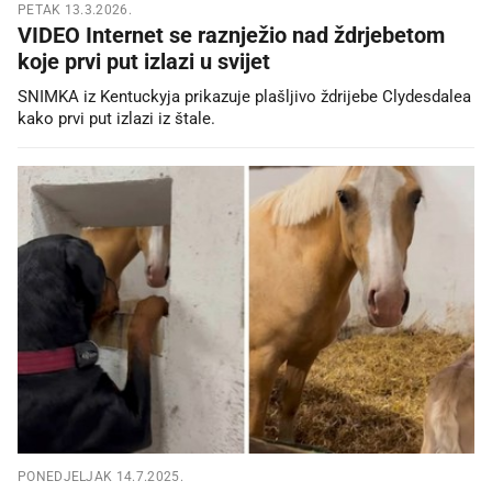
PETAK 13.3.2026.
VIDEO Internet se raznježio nad ždrjebetom
koje prvi put izlazi u svijet
SNIMKA iz Kentuckyja prikazuje plašljivo ždrijebe Clydesdalea
kako prvi put izlazi iz štale.
PONEDJELJAK 14.7.2025.