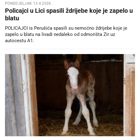
PONEDJELJAK 13.4.2026.
Policajci u Lici spasili ždrijebe koje je zapelo u
blatu
POLICAJCI is Perušića spasili su nemoćno ždrijebe koje je
zapelo u blatu na livadi nedaleko od odmorišta Zir uz
autocestu A1.