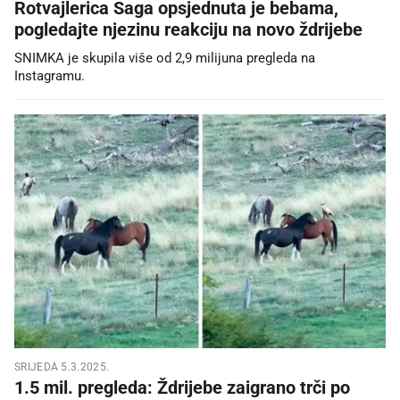
Rotvajlerica Saga opsjednuta je bebama,
pogledajte njezinu reakciju na novo ždrijebe
SNIMKA je skupila više od 2,9 milijuna pregleda na
Instagramu.
SRIJEDA 5.3.2025.
1.5 mil. pregleda: Ždrijebe zaigrano trči po