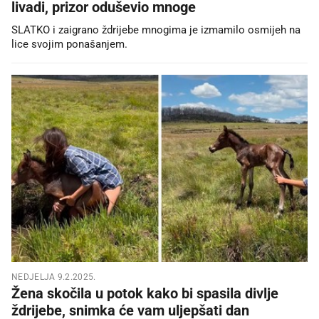
livadi, prizor oduševio mnoge
SLATKO i zaigrano ždrijebe mnogima je izmamilo osmijeh na
lice svojim ponašanjem.
NEDJELJA 9.2.2025.
Žena skočila u potok kako bi spasila divlje
ždrijebe, snimka će vam uljepšati dan