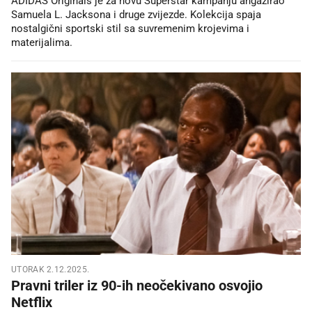
ADIDAS Originals je za novu Superstar kampanju angažirao
Samuela L. Jacksona i druge zvijezde. Kolekcija spaja
nostalgični sportski stil sa suvremenim krojevima i
materijalima.
UTORAK 2.12.2025.
Pravni triler iz 90-ih neočekivano osvojio
Netflix