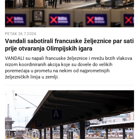
PETAK 26.7.2024.
Vandali sabotirali francuske željeznice par sati
prije otvaranja Olimpijskih igara
VANDALI su napali francuske željeznice i mrežu brzih vlakova
nizom koordiniranih akcija koje su dovele do velikih
poremećaja u prometu na nekim od najprometnijih
željezničkih linija u zemlji.