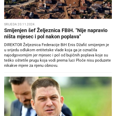
SRIJEDA 20.11.2024.
Smijenjen šef Željeznica FBiH. "Nije napravio
ništa mjesec i pol nakon poplava"
DIREKTOR Željeznica Federacije BiH Enis Džafić smijenjen je
u srijedu odlukom entitetske vlade koja ga je označila
najodgovornijim jer mjesec i pol od bujičnih poplava koje su
teško oštetile prugu koja vodi prema luci Ploče nisu poduzete
nikakve mjere za njenu obnovu.