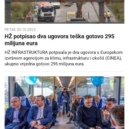
PETAK 20.10.2023.
HŽ potpisao dva ugovora teška gotovo 295
milijuna eura
HŽ INFRASTRUKTURA potpisala je dva ugovora s Europskom
izvršnom agencijom za klimu, infrastrukturu i okoliš (CINEA),
ukupno vrijedna gotovo 295 milijuna eura.