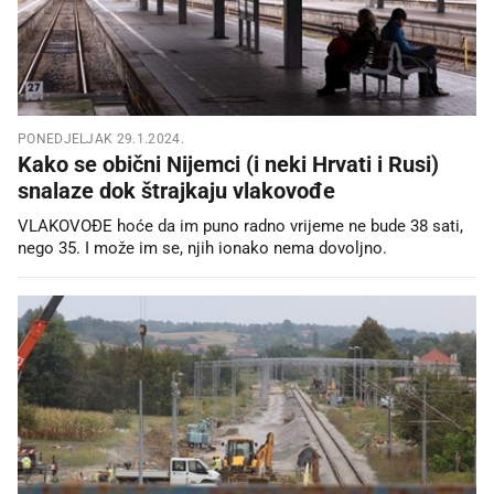
PONEDJELJAK 29.1.2024.
Kako se obični Nijemci (i neki Hrvati i Rusi)
snalaze dok štrajkaju vlakovođe
VLAKOVOĐE hoće da im puno radno vrijeme ne bude 38 sati,
nego 35. I može im se, njih ionako nema dovoljno.