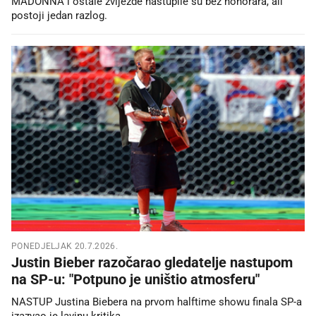
MADONNA i ostale zvijezde nastupile su bez honorara, ali
postoji jedan razlog.
PONEDJELJAK 20.7.2026.
Justin Bieber razočarao gledatelje nastupom
na SP-u: "Potpuno je uništio atmosferu"
NASTUP Justina Biebera na prvom halftime showu finala SP-a
izazvao je lavinu kritika.