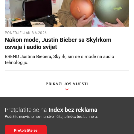
PONEDJELJAK 8.6.2026.
Nakon mode, Justin Bieber sa Skylrkom
osvaja i audio svijet
BREND Justina Biebera, Skylrk, širi se s mode na audio
tehnologiju.
PRIKAŽI JOŠ VIJESTI
Pretplatite se na
Index bez reklama
Podržite neovisno novinarstvo i čitajte Index bez bannera.
Pretplatite se