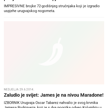
IMPRESIVNE brojke 72-godišnjeg stručnjaka koji je izgradio
uspjehe urugvajskog nogometa.
NEDJELJA 29.6.2014.
Zaludio je svijet: James je na nivou Maradone!
IZBORNIK Urugvaja Oscar Tabarez nahvalio je svog krvnika
Jamesa Rodrigueza, koji je s dva pogotka odveo Kolumbiju u