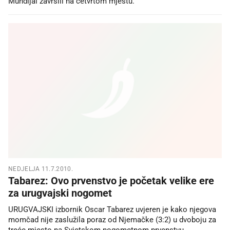
Mundijal završili na četvrtom mjestu.
NEDJELJA 11.7.2010.
Tabarez: Ovo prvenstvo je početak velike ere
za urugvajski nogomet
URUGVAJSKI izbornik Oscar Tabarez uvjeren je kako njegova
momčad nije zaslužila poraz od Njemačke (3:2) u dvoboju za
treće mjesto na Svjetskom nogometnom prvenstvu.