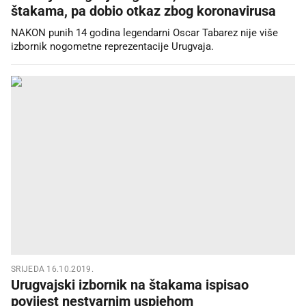
štakama, pa dobio otkaz zbog koronavirusa
NAKON punih 14 godina legendarni Oscar Tabarez nije više
izbornik nogometne reprezentacije Urugvaja.
SRIJEDA 16.10.2019.
Urugvajski izbornik na štakama ispisao
povijest nestvarnim uspjehom